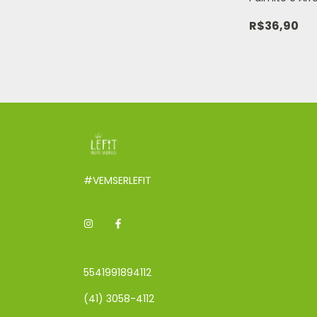
400g
R$36,90
#VEMSERLEFIT
5541991894112
(41) 3058-4112