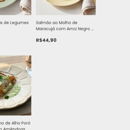
Mix de Legumes
Salmão ao Molho de
Maracujá com Arroz Negro e
Ervilhas - 380g
R$44,90
ho de Alho Poró
om Amêndoas -