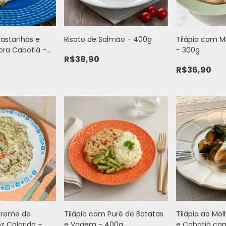
Castanhas e
Risoto de Salmão - 400g
Tilápia com 
ora Cabotiá -
- 300g
R$38,90
R$36,90
Creme de
Tilápia com Purê de Batatas
Tilápia ao Mol
oz Colorido –
e Vagem - 400g
e Cabotiá c