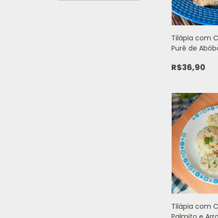
Tilápia com 
Purê de Abób
350g
R$36,90
Tilápia com 
Palmito e Arr