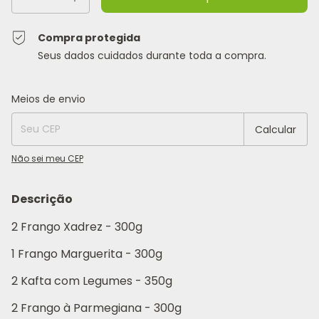
Compra protegida
Seus dados cuidados durante toda a compra.
Entregas para o CEP:
Alterar CEP
Meios de envio
Calcular
Não sei meu CEP
Descrição
2 Frango Xadrez - 300g
1 Frango Marguerita - 300g
2 Kafta com Legumes - 350g
2 Frango à Parmegiana - 300g