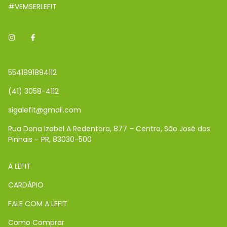
#VEMSERLEFIT
5541991894112
(41) 3058-4112
sigalefit@gmail.com
Rua Dona Izabel A Redentora, 877 – Centro, São José dos
Pinhais – PR, 83030-500
A LEFIT
CARDÁPIO
FALE COM A LEFIT
Como Comprar