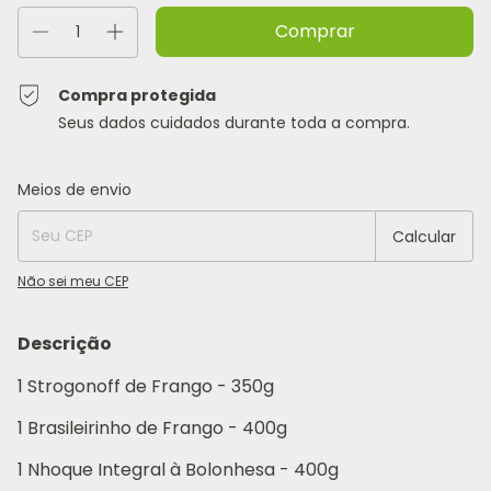
Compra protegida
Seus dados cuidados durante toda a compra.
Entregas para o CEP:
Alterar CEP
Meios de envio
Calcular
Não sei meu CEP
Descrição
1 Strogonoff de Frango - 350g
1 Brasileirinho de Frango - 400g
1 Nhoque Integral à Bolonhesa - 400g