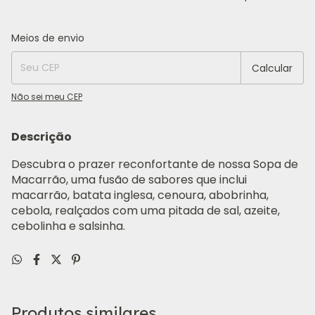
Entregas para o CEP:
Alterar CEP
Meios de envio
Calcular
Não sei meu CEP
Descrição
Descubra o prazer reconfortante de nossa Sopa de
Macarrão, uma fusão de sabores que inclui
macarrão, batata inglesa, cenoura, abobrinha,
cebola, realçados com uma pitada de sal, azeite,
cebolinha e salsinha.
Produtos similares