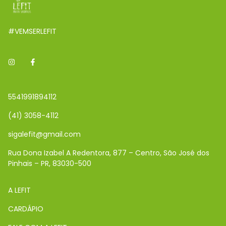
#VEMSERLEFIT
5541991894112
(41) 3058-4112
sigalefit@gmail.com
Rua Dona Izabel A Redentora, 877 – Centro, São José dos
Pinhais – PR, 83030-500
A LEFIT
CARDÁPIO