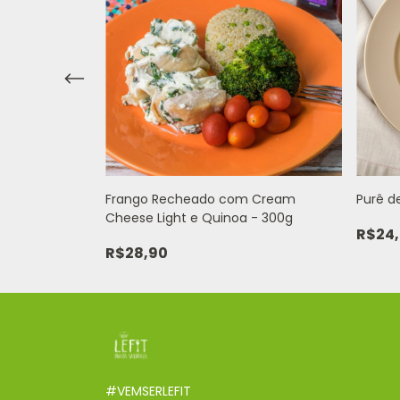
m Sobrecoxa -
Frango Recheado com Cream
Purê d
Cheese Light e Quinoa - 300g
R$24
R$28,90
#VEMSERLEFIT