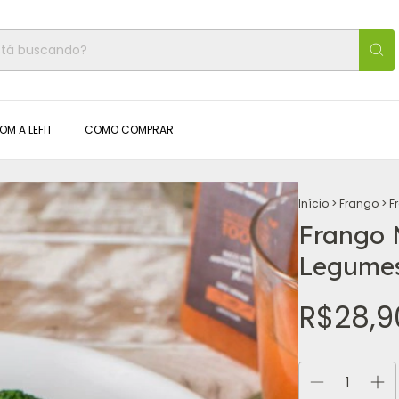
OM A LEFIT
COMO COMPRAR
Início
>
Frango
>
F
Frango 
Legumes
R$28,9