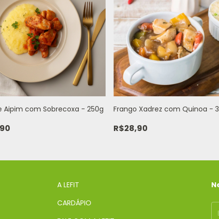
e Aipim com Sobrecoxa - 250g
Frango Xadrez com Quinoa - 
,90
R$28,90
A LEFIT
N
CARDÁPIO