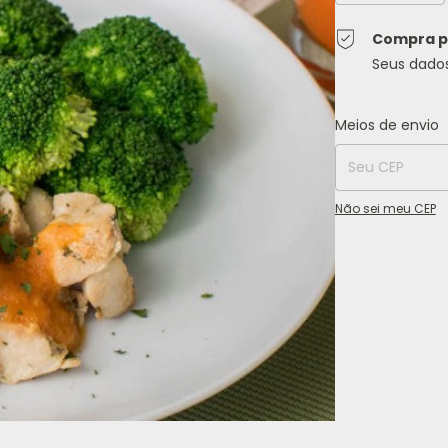
Compra p
Seus dado
Entregas para o C
Meios de envio
Não sei meu CEP