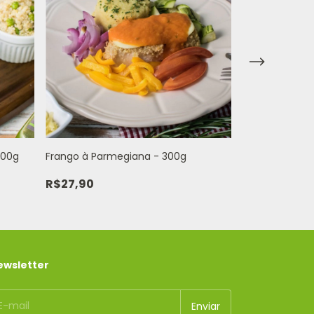
300g
Frango à Parmegiana - 300g
Risoto de Fran
R$27,90
R$24,90
ewsletter