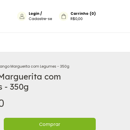
Login
/
Carrinho
(
0
)
Cadastre-se
R$0,00
rango Marguerita com Legumes - 350g
Marguerita com
 - 350g
0