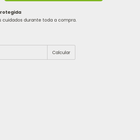
rotegida
s cuidados durante toda a compra.
EP:
Alterar CEP
Calcular