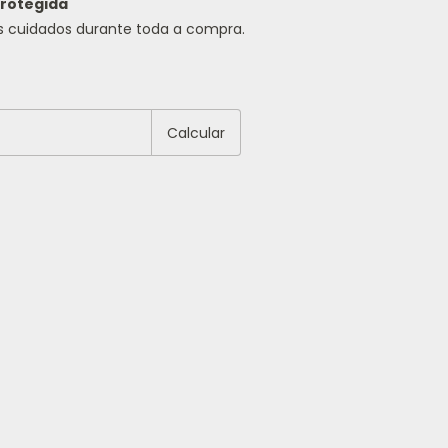
rotegida
s cuidados durante toda a compra.
EP:
Alterar CEP
Calcular