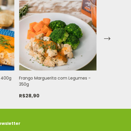
- 400g
Frango Marguerita com Legumes -
Frango Rech
350g
Cheese Light 
R$28,90
R$28,90
ewsletter