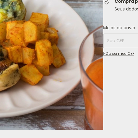
Compra p
Seus dado
Entregas para o C
Meios de envio
Não sei meu CEP