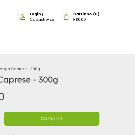
Login
/
Carrinho
(
0
)
Cadastre-se
R$0,00
rango Caprese - 300g
Caprese - 300g
0