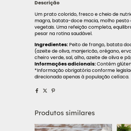
Descrição
Um prato colorido, fresco e cheio de nut
magra, batata-doce macia, molho pesto 
vegetais. Uma refeição completa, equili
pesar na rotina saudável.
Ingredientes:
Peito de frango, batata do
(azeite de oliva, manjericão, orégano, erva
cheiro verde, sal, alho, azeite de oliva e pá
Informações adicionais:
Contém glúten.
*Informação obrigatória conforme legisla
direcionada apenas à população celíaca.
Produtos similares